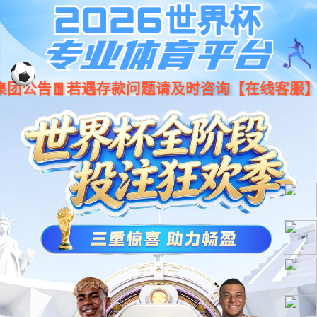
中国·3044am永利集团-www.3044noc.com
站点地图
3044am
关于永利集团智能
产品展示
联系我们