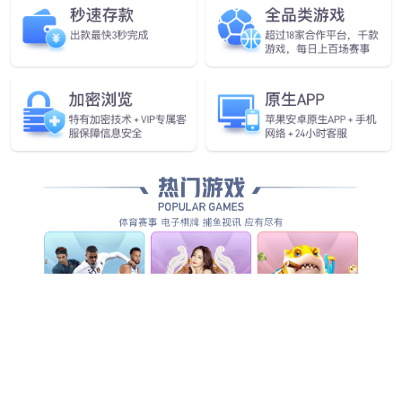
一、概述1200V直流调压器主要针对开
一、概述用途：
流
关以及成品并柜调试时常用电源需求设
III(5000A）系
计。它由各种制式直流电源以及...
详情
用专用系统控制板进行
高压耐压、局放、变压器检测
串联谐振交流
无局放试验
局放在线监测及
断
耐压试验装置
装置
电力在线监测系统
高压耐压试验
电力安全工器具
变压器检测
设备
检定装置
设备