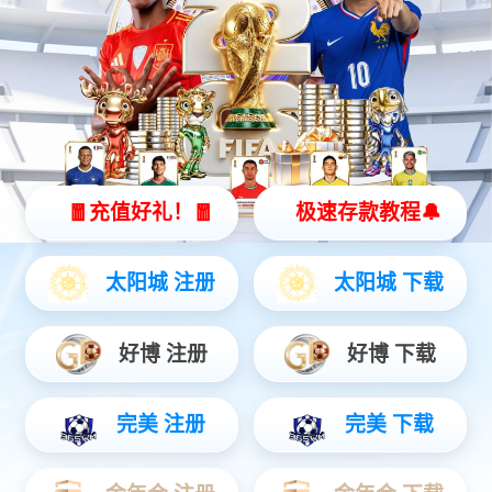
永利集团智能2025年端午节放假通知 2025
中标喜讯 | 南方电网云南送变电2025年度