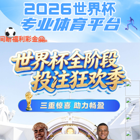
中国·3044am永利集团-www.3044noc.com
站点地图
3044am
关于永利集团智能
产品展示
联系我们