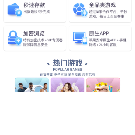
备
十八、电流表、高低压CT变比测试仪
十九、电力试验车
二十、红外、紫外及进口仪表
二十一、小仪表及配品配线
二十二、永利集团精选仪器
二十三、金属探测仪
企业宣传视频