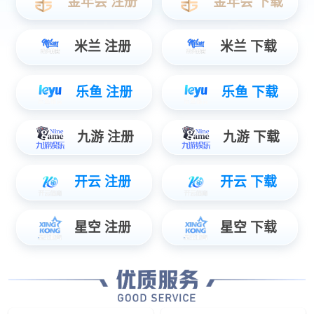
仪表在使用中，机壳
五、电力安全工器具检定装置
请勿于高温潮湿，有
六、蓄电池、直流系统检测设备
仪表及柔性钳必须定
避免柔性钳随意弯折
七、变压器试验设备、电机试验设备
长时间不用仪表，请定
八、断路器、开关检测设备
更换电池，注意极性，
九、继电保护、二次回路测试设备
十、电缆、线路检测及安全检修工具
上一篇：
MOEORW 
十一、互感器校验及测试设备
下一篇：
MOEORW-
十二、电能及计量检测设备
相关产品
十三、SF6气体检测设备
十四、油、化分析仪器
十五、接地电阻、绝缘电阻测试仪器
相关文章
十六、避雷器、绝缘子检测设备
十七、发电机、无功补偿电容检测设